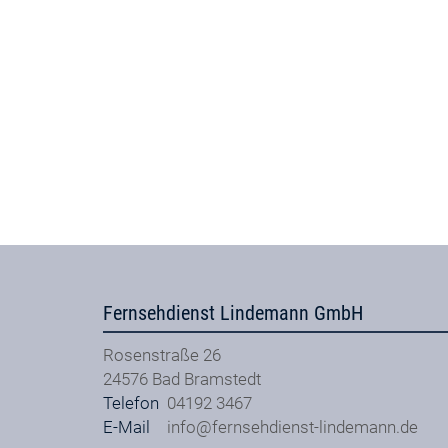
Fernsehdienst Lindemann GmbH
Rosenstraße 26
24576
Bad Bramstedt
Telefon
04192 3467
E-Mail
info@fernsehdienst-lindemann.de