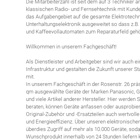
Die Mitarbeiterzahl ist seit dem auf 3 Techniker
klassischen Radio- und Fernsehtechnik mit Kunden
das Aufgabengebiet auf die gesamte Elektrotechn
Unterhaltungselektronik ausgeweitet so dass z.B
und Kaffeevollautomaten zum Reparaturfeld geh
Willkommen in unserem Fachgeschäft!
Als Dienstleister und Arbeitgeber sind wir auch ein
Infrastruktur und gestalten die Zukunft unserer S
mit.
In unserem Fachgeschäft in der Rosenstr. 26 präs
qm ausgewählte Geräte der Marken Panasonic, G
und viele Artikel anderer Hersteller. Hier werden 
beraten, können Geräte anfassen oder ausprob
Original-Zubehör und -Ersatzteilen auch wertvolle
und Energieeffizienz. Über unseren elektronische
überdies Zugriff auf mehr als 10.000 Geräte, soda
Wunschprodukt innerhalb von 24 Stunden liefern 