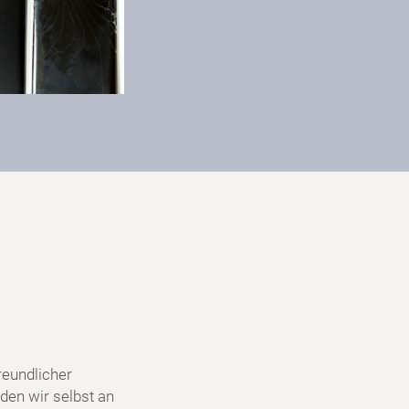
reundlicher
den wir selbst an