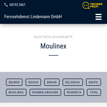
04192 3467
Fernsehdienst Lindemann GmbH
ELEKTROKLEINGERAETE
Moulinex
BEURER
BOSCH
BRAUN
DELONGHI
KRUPS
MOULINEX
ROMMELSBACHER
ROWENTA
TEFAL