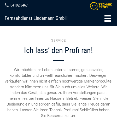
04192 3467
Fernsehdienst Lindemann GmbH
SERVICE
Ich lass‘ den Profi ran!
Wir möchten Ihr Leben unterhaltsamer, genussvoller,
komfortabler und umweltfreundlicher machen. Deswegen
verkaufen wir Ihnen nicht einfach hochwertige Markenprodukte,
sondern kümmern uns für Sie auch um alles Weitere: Wir
finden das Gerät, das genau zu Ihren Vorstellungen passt,
nehmen es bei Ihnen zu Hause in Betrieb, weisen Sie in die
Bedienung ein und sorgen dafür, dass Sie lange Freude daran
haben. Lassen Sie Ihren Technik-Profi ran! Schließlich haben
Sie Besseres zu tun.