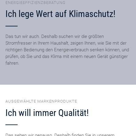
ENERGIEEFFIZIENZBERATUNG
Ich lege Wert auf Klimaschutz!
Das tun wir auch. Deshalb suchen wir die größten
Stromfresser in Ihrem Haushalt, zeigen Ihnen, wie Sie mit der
richtigen Bedienung den Energieverbrauch senken können, und
prüfen, ob Sie und das Klima mit einem neuen Gerät günstiger
fahren.
AUSGEWÄHLTE MARKENPRODUKTE
Ich will immer Qualität!
Das sehen wir genauso. Deshalb finden Sie in unserem